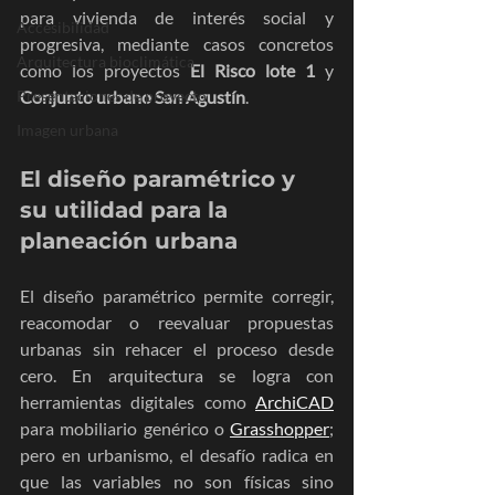
para vivienda de interés social y 
Accesibilidad
progresiva, mediante casos concretos 
Arquitectura bioclimática
como los proyectos 
El Risco lote 1
 y 
Presentaciones de proyecto
Conjunto urbano San Agustín
.
Imagen urbana
El diseño paramétrico y 
su utilidad para la 
planeación urbana
El diseño paramétrico permite corregir, 
reacomodar o reevaluar propuestas 
urbanas sin rehacer el proceso desde 
cero. En arquitectura se logra con 
herramientas digitales como 
ArchiCAD
para mobiliario genérico o 
Grasshopper
; 
pero en urbanismo, el desafío radica en 
que las variables no son físicas sino 