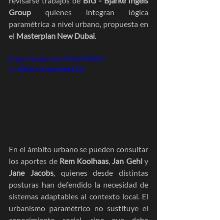
revisarse trabajos de 
BIG - Bjarke Ingels 
Group
 quienes integran lógica 
paramétrica a nivel urbano, propuesta en 
el 
Masterplan New Dubai
.
https://youtu.be/v1Pqir9NV8c?
si=hjfGKwEugw0mkXOn
En el ámbito urbano se pueden consultar 
los aportes de 
Rem Koolhaas
, 
Jan Gehl
 y 
Jane Jacobs
, quienes desde distintas 
posturas han defendido la necesidad de 
sistemas adaptables al contexto local. El 
urbanismo paramétrico no sustituye el 
conocimiento social, sino que debe 