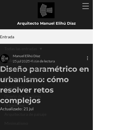
Arquitecto Manuel Elihú Díaz
Entrada
Todas las entradas
Manuel Elihú Díaz
Todas las entradas
25 jul 2025
4 min de lectura
Diseño paramétrico en
Consultoría inmobiliaria
urbanismo: cómo
Mentoría profesional
Arquitectos
resolver retos
Diseño de interiores
complejos
Urbanismo
Actualizado:
21 jul
Arquitectura de paisaje
Minimalismo