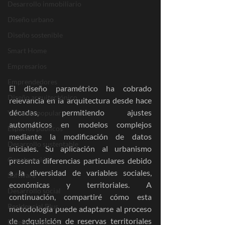
Desarrollo inmobiliario
Diseño urbano
Diseño sostenible
Smart Home
Empresarios
Emprendedores
El diseño paramétrico ha cobrado 
Diseño arquitectónico
relevancia en la arquitectura desde hace 
décadas, permitiendo ajustes 
Vivienda popular
automáticos en modelos complejos 
Espacios públicos
mediante la modificación de datos 
Desarrollo sustentable
iniciales. Su aplicación al urbanismo 
Construcción
presenta diferencias particulares debido 
a la diversidad de variables sociales, 
Software
económicas y territoriales. A 
Desarrollo social
continuación, compartiré cómo esta 
Residencial Plus
metodología puede adaptarse al proceso 
de adquisición de reservas territoriales 
Diseño comercial