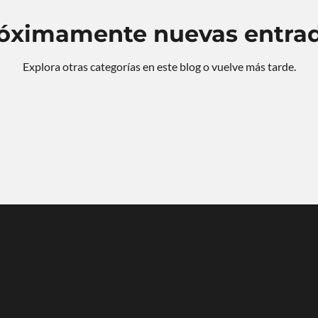
óximamente nuevas entra
Desarrollo social
Residencial Plus
Diseño comercial
Ac
Explora otras categorías en este blog o vuelve más tarde.
sentaciones de proyecto
Imagen urbana