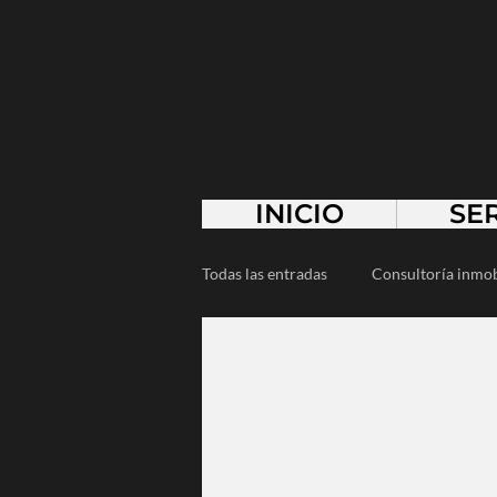
INICIO
SE
Todas las entradas
Consultoría inmob
Arquitectura de paisaje
Minim
Empresarios
Emprendedores