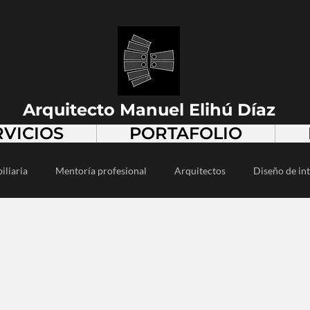
Arquitecto Manuel Elihú Díaz
RVICIOS
PORTAFOLIO
iliaria
Mentoría profesional
Arquitectos
Diseño de int
alismo
Desarrollo inmobiliario
Diseño urbano
Diseño 
Diseño arquitectónico
Vivienda popular
Espacios públi