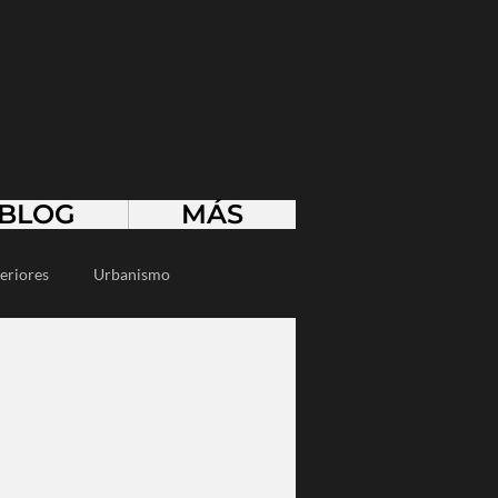
BLOG
MÁS
eriores
Urbanismo
sostenible
Smart Home
cos
Desarrollo sustentable