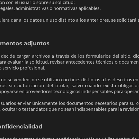
 con el usuario sobre su solicitud;
egales, administrativas o normativas aplicables.
iera dar a los datos un uso distinto a los anteriores, se solicitará
umentos adjuntos
ecide cargar archivos a través de los formularios del sitio, d
ra evaluar la solicitud, revisar antecedentes técnicos o documen
o servicio profesional.
no se venden, no se utilizan con fines distintos a los descritos en 
os sin autorización del titular, salvo cuando exista obligació
apoyarse en proveedores tecnológicos indispensables para operar e
usuarios enviar únicamente los documentos necesarios para su c
 ocultar o testar datos que no sean indispensables para la revisión 
onfidencialidad
ionada se trata de forma confidencial y sólo se utiliza dentro de l