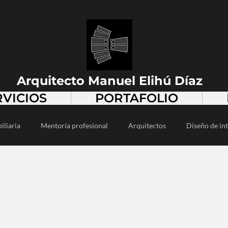
Arquitecto Manuel Elihú Díaz
RVICIOS
PORTAFOLIO
iliaria
Mentoría profesional
Arquitectos
Diseño de int
alismo
Desarrollo inmobiliario
Diseño urbano
Diseño 
Diseño arquitectónico
Vivienda popular
Espacios públi