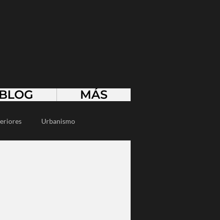
BLOG
MÁS
eriores
Urbanismo
sostenible
Smart Home
cos
Desarrollo sustentable