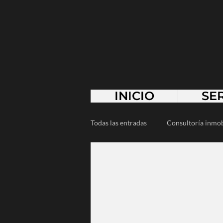
INICIO
SE
Todas las entradas
Consultoría inmob
Arquitectura de paisaje
Minim
Empresarios
Emprendedores