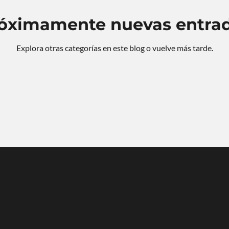
óximamente nuevas entra
Desarrollo social
Residencial Plus
Diseño comercial
Ac
Explora otras categorías en este blog o vuelve más tarde.
sentaciones de proyecto
Imagen urbana