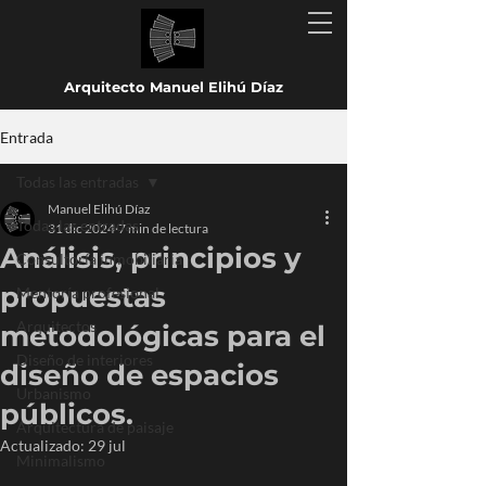
Arquitecto Manuel Elihú Díaz
Entrada
Todas las entradas
Manuel Elihú Díaz
Todas las entradas
31 dic 2024
7 min de lectura
Análisis, principios y
Consultoría inmobiliaria
propuestas
Mentoría profesional
Arquitectos
metodológicas para el
Diseño de interiores
diseño de espacios
Urbanismo
públicos.
Arquitectura de paisaje
Actualizado:
29 jul
Minimalismo