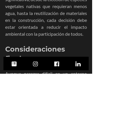
vegetales nativas que requieran menos 
agua, hasta la reutilización de materiales 
en la construcción, cada decisión debe 
estar orientada a reducir el impacto 
ambiental con la participación de todos.
Consideraciones 
finales
Aunque parezca difícil en un entorno 
como el que se espera en 2025, no 
debemos rendirnos a estar preparados 
para el desarrollo urbano local y la 
dotación de espacios públicos que tanto 
necesitan nuestras ciudades. No 
podemos renunciar a la fe en que 
existirán otras personas y tiempos que 
fortalezcan la democracia y las 