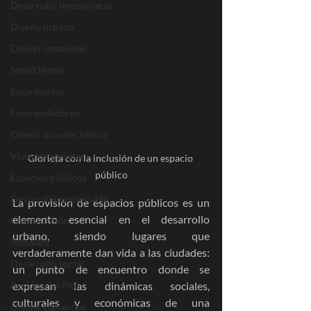
Desarrollo inmobiliario
Diseño urbano
Diseño sostenible
Smart Home
Empresarios
Emprendedores
Diseño arquitectónico
Vivienda popular
Glorieta con la inclusión de un espacio 
público
Espacios públicos
Desarrollo sustentable
La provisión de espacios públicos es un 
elemento esencial en el desarrollo 
Construcción
urbano, siendo lugares que 
Software
verdaderamente dan vida a las ciudades: 
Desarrollo social
un punto de encuentro donde se 
Residencial Plus
expresan las dinámicas sociales, 
culturales y económicas de una 
Diseño comercial