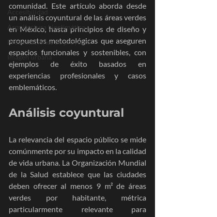
comunidad. Este artículo aborda desde 
Accesibilidad
un análisis coyuntural de las áreas verdes 
Arquitectura bioclimática
en México, hasta principios de diseño y 
propuestas metodológicas que aseguren 
Presentaciones de proyecto
espacios funcionales y sostenibles, con 
Imagen urbana
ejemplos de éxito basados en 
experiencias profesionales y casos 
emblemáticos.
Análisis coyuntural
La relevancia del espacio público se mide 
comúnmente por su impacto en la calidad 
de vida urbana. La Organización Mundial 
de la Salud establece que las ciudades 
deben ofrecer al menos 9 m² de áreas 
verdes por habitante, métrica 
particularmente relevante para 