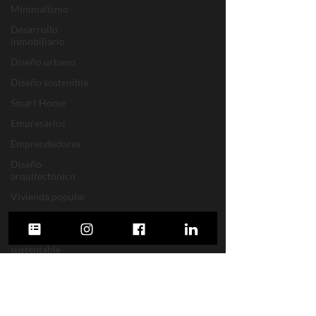
Minimalismo
Desarrollo
inmobiliario
Diseño urbano
Diseño sostenible
Smart Home
Empresarios
Emprendedores
Diseño
arquitectónico
Vivienda popular
Espacios públicos
Desarrollo
sustentable
Construcción
Software
Desarrollo social