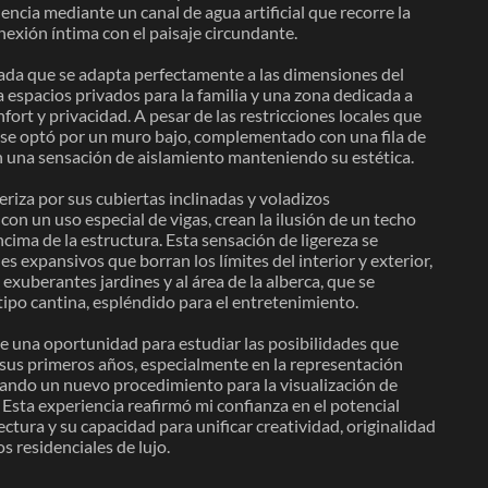
dencia mediante un canal de agua artificial que recorre la
exión íntima con el paisaje circundante.
ada que se adapta perfectamente a las dimensiones del
a espacios privados para la familia y una zona dedicada a
rt y privacidad. A pesar de las restricciones locales que
, se optó por un muro bajo, complementado con una fila de
 una sensación de aislamiento manteniendo su estética.
teriza por sus cubiertas inclinadas y voladizos
con un uso especial de vigas, crean la ilusión de un techo
ima de la estructura. Esta sensación de ligereza se
 expansivos que borran los límites del interior y exterior,
 exuberantes jardines y al área de la alberca, que se
tipo cantina, espléndido para el entretenimiento.
e una oportunidad para estudiar las posibilidades que
us primeros años, especialmente en la representación
ando un nuevo procedimiento para la visualización de
Esta experiencia reafirmó mi confianza en el potencial
ctura y su capacidad para unificar creatividad, originalidad
s residenciales de lujo.