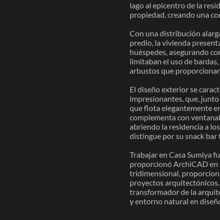
lago al epicentro de la resi
propiedad, creando una con
Con una distribución alarg
predio, la vivienda present
huéspedes, asegurando confo
limitaban el uso de bardas
arbustos que proporcionan
El diseño exterior se carac
impresionantes, que, junto 
que flota elegantemente enc
complementa con ventanales
abriendo la residencia a los
distingue por su snack bar 
Trabajar en Casa Sumiya fu
proporcionó ArchiCAD en s
tridimensional, proporcion
proyectos arquitectónicos. 
transformador de la arquite
y entorno natural en diseño