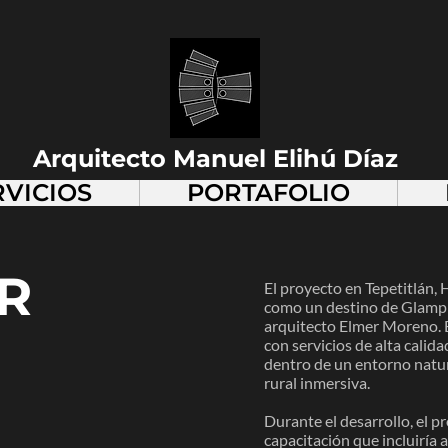
Arquitecto Manuel Elihú Díaz
RVICIOS
PORTAFOLIO
JR
El proyecto en Tepetitlán, 
como un destino de Glampi
arquitecto Elmer Moreno. 
con servicios de alta calid
dentro de un entorno natu
rural inmersiva.
Durante el desarrollo, el p
capacitación que incluiría 