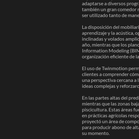
adaptarse a diversos progr
también un gran comedor mu
ser utilizado tanto de mane
La disposición del mobiliar
aprendizaje y la acústica, 
inclinadas y volados ampli
año, mientras que los plan
Information Modeling (BIM)
organización eficiente de l
El uso de Twinmotion permi
clientes a comprender cómo 
una perspectiva cercana a l
ideas complejas y reforzaro
En las partes altas del pre
mientras que las zonas baja
piscicultura. Estas áreas 
en prácticas agrícolas res
proyectó un área de compos
para producir abono de alt
su momento.