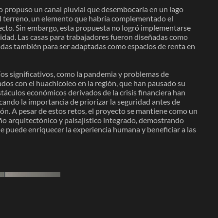
o propuso un canal pluvial que desembocaría en un lago
 del terreno, un elemento que habría complementado el
ecto. Sin embargo, esta propuesta no logró implementarse
nuidad. Las casas para trabajadores fueron diseñadas como
adas también para ser adaptadas como espacios de renta en
íos significativos, como la pandemia y problemas de
ados con el huachicoleo en la región, que han pausado su
táculos económicos derivados de la crisis financiera han
cando la importancia de priorizar la seguridad antes de
ión. A pesar de estos retos, el proyecto se mantiene como un
o arquitectónico y paisajístico integrado, demostrando
 puede enriquecer la experiencia humana y beneficiar a las