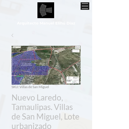
Arquitecto Manuel Elihú Díaz
SKU: Villas de San Miguel
Nuevo Laredo,
Tamaulipas. Villas
de San Miguel, Lote
urbanizado