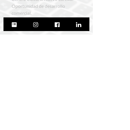
Oportunidad de desarrollo
comercial.
Superficie: 2,466.68 M2
Arquitecto Manuel Elihú Diaz
+5215534588506
@manuelelihudiaz
© 2026 por Manuel Elihú Díaz.
Todos los derechos reservados.
Política de privacidad.