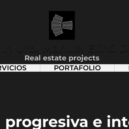
 In Urb. Manuel Elihú
D
Real estate projects
RVICIOS
PORTAFOLIO
 progresiva e int