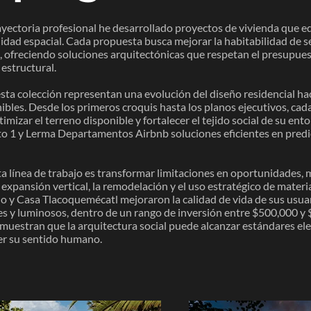
rayectoria profesional he desarrollado proyectos de vivienda que eq
lidad espacial. Cada propuesta busca mejorar la habitabilidad de s
, ofreciendo soluciones arquitectónicas que respetan el presupuest
 estructural.
sta colección representan una evolución del diseño residencial h
nibles. Desde los primeros croquis hasta los planos ejecutivos, cad
imizar el terreno disponible y fortalecer el tejido social de su ent
 1 y Lerma Departamentos Airbnb soluciones eficientes en predio
ta línea de trabajo es transformar limitaciones en oportunidades,
expansión vertical, la remodelación y el uso estratégico de materi
 y Casa Tlacoquemécatl mejoraron la calidad de vida de sus usua
les y luminosos, dentro de un rango de inversión entre $500,000 
muestran que la arquitectura social puede alcanzar estándares el
der su sentido humano.