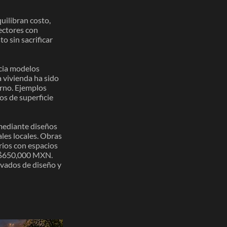
uilibran costo,
ectores con
o sin sacrificar
acia modelos
a vivienda ha sido
orno. Ejemplos
s de superficie
 mediante diseños
ales locales. Obras
rios con espacios
y $650,000 MXN.
evados de diseño y