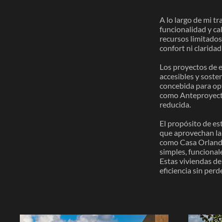
A lo largo de mi t
funcionalidad y ca
recursos limitados
confort ni claridad
Los proyectos de e
accesibles y soste
concebida para opt
como Anteproyecto
reducida.
El propósito de es
que aprovechan la 
como Casa Orlando
simples, funciona
Estas viviendas de
eficiencia sin per