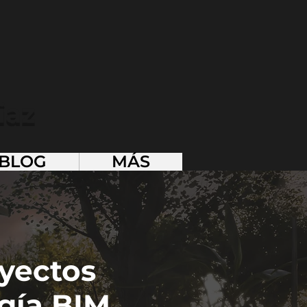
iaz
BLOG
MÁS
oyectos
gía BIM