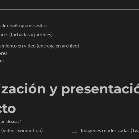
s de diseño que necesitas:
ores (fachadas y jardines)
amiento en video (entrega en archivo)
ores
es
ización y presentació
cto
ión deseas?
l (video Twinmotion)
Imágenes renderizadas (Twi