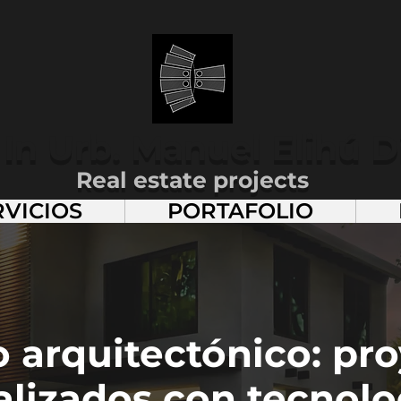
 In Urb. Manuel Elihú
D
Real estate projects
RVICIOS
PORTAFOLIO
 arquitectónico: pr
alizados con tecnolo