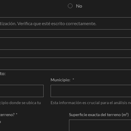
No
to: 
Municipio:
*
cipio donde se ubica tu 
Esta información es crucial para el análisis 
 terreno?
*
Superficie exacta del terreno (m²)
²