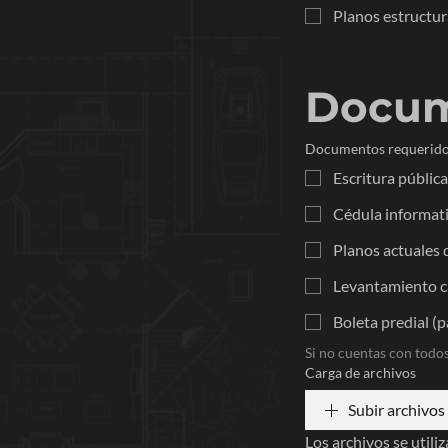
Planos estructu
Docum
Documentos requerido
Escritura pública
Cédula informati
Planos actuales 
Levantamiento ca
Boleta predial (p
Si no cuentas con todo
Carga de archivos
Subir archivos
Los archivos se utiliz