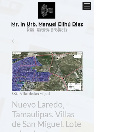
Mr. In Urb. Manuel Elihú
Diaz
Real estate projects
SKU: Villas de San Miguel
Nuevo Laredo,
Tamaulipas. Villas
de San Miguel, Lote