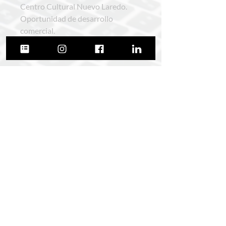
Centro Cultural Nuevo Laredo.
Oportunidad de desarrollo
comercial.
Superficie: 2,466.68 M2
Arquitecto Manuel Elihú Diaz
+5215534588506
@manuelelihudiaz
© 2026 por Manuel Elihú Díaz.
Todos los derechos reservados.
Política de privacidad.