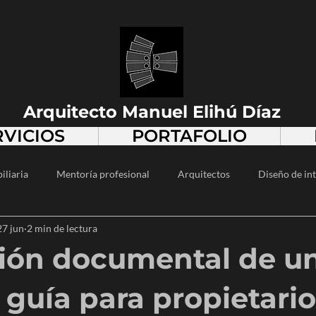
Arquitecto Manuel Elihú Díaz
RVICIOS
PORTAFOLIO
iliaria
Mentoría profesional
Arquitectos
Diseño de int
27 jun
2 min de lectura
alismo
Desarrollo inmobiliario
Diseño urbano
Diseño 
ión documental de u
Diseño arquitectónico
Vivienda popular
Espacios públi
 guía para propietari