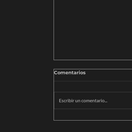
Comentarios
Escribir un comentario...
Revisión documental de
terrenos: qué revisar
antes de decidir