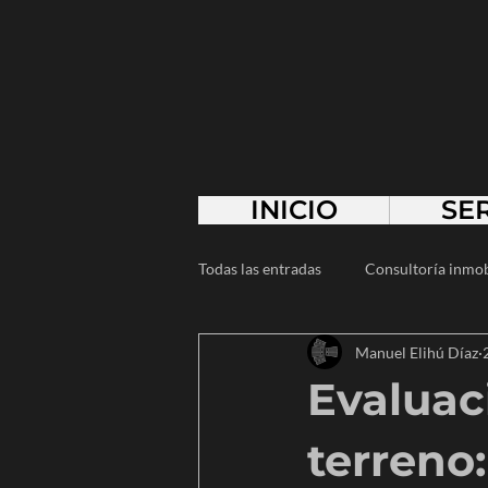
INICIO
SE
Todas las entradas
Consultoría inmob
Manuel Elihú Díaz
Arquitectura de paisaje
Minim
Evaluac
Empresarios
Emprendedores
terreno: