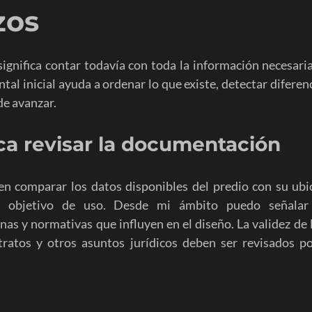
zos
Desarrollo social
Residencial Plus
Diseño comercial
Ac
ignifica contar todavía con toda la información necesaria
al inicial ayuda a ordenar lo que existe, detectar diferenci
sentaciones de proyecto
Imagen urbana
de avanzar.
ca revisar la documentación
 en comparar los datos disponibles del predio con su ubic
y objetivo de uso. Desde mi ámbito puedo señalar c
nas y normativas que influyen en el diseño. La validez de l
ratos y otros asuntos jurídicos deben ser revisados por