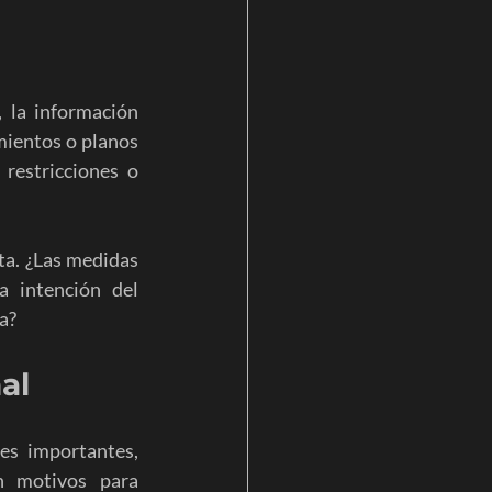
la información 
mientos o planos 
restricciones o 
a. ¿Las medidas 
a intención del 
a?
al
es importantes, 
n motivos para 