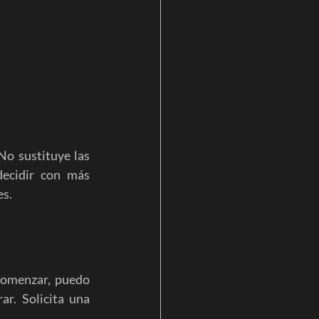
No sustituye las 
ecidir con más 
es.
comenzar, puedo 
r. Solicita una 