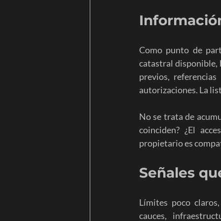
Informació
Como punto de parti
catastral disponible,
previos, referencias
autorizaciones. La lis
No se trata de acumu
coinciden? ¿El acce
propietario es compat
Señales qu
Límites poco claros,
cauces, infraestru