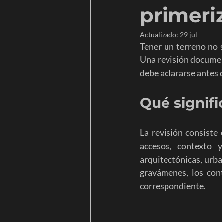
primeri
Construcción
Software
Actualizado:
29 jul
Tener un terreno no s
Una revisión document
Arquitectura bioclimática
Pre
debe aclararse antes 
Qué signifi
La revisión consiste
accesos, contexto 
arquitectónicas, urba
gravámenes, los cont
correspondiente.