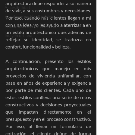
arquitectura debe responder a su manera 
Accesibilidad
de vivir, a sus costumbres y necesidades. 
Arquitectura bioclimática
Por eso, cuando mis clientes llegan a mí 
con una idea, yo les ayudo a aterrizarla en 
Presentaciones de proyecto
un estilo arquitectónico que, además de 
Imagen urbana
reflejar su identidad, se traduzca en 
confort, funcionalidad y belleza.
A continuación, presento los estilos 
arquitectónicos que manejo en mis 
proyectos de vivienda unifamiliar, con 
base en años de experiencia y exigencia 
por parte de mis clientes. Cada uno de 
estos estilos conlleva una serie de retos 
constructivos y decisiones proyectuales 
que impactan directamente en el 
presupuesto y en el proceso constructivo. 
Por eso, al llenar mi formulario de 
cotización, el cliente define de forma 