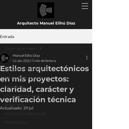
Arquitecto Manuel Elihú Díaz
Entrada
Todas las entradas
Manuel Elihú Díaz
Todas las entradas
12 abr 2025
5 min de lectura
Estilos arquitectónicos
Consultoría inmobiliaria
en mis proyectos:
Mentoría profesional
Arquitectos
claridad, carácter y
Diseño de interiores
verificación técnica
Urbanismo
Actualizado:
29 jul
Arquitectura de paisaje
Minimalismo