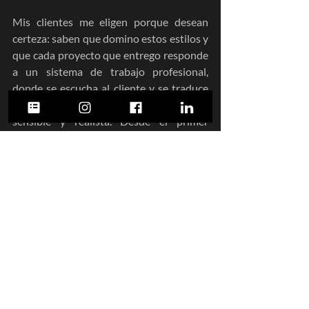
Mis clientes me eligen porque desean 
certeza: saben que domino estos estilos y 
que cada proyecto que entrego responde 
a un sistema de trabajo profesional, 
donde se escucha al cliente y se traduce 
su visión en un proyecto coherente, 
sensible y realista. Desde el primer 
contacto, acompaño al cliente con 
formularios, diagnósticos y verificaciones 
que permiten llegar al resultado deseado 
sin sorpresas. Mi experiencia en la 
verificación formal, funcional y 
presupuestal me permite convertir ideas 
en espacios donde la belleza y la función 
se encuentran. Elegir bien al arquitecto es 
el primer paso para vivir bien.