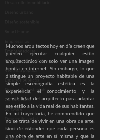
Desarrollo inmobiliario
Diseño urbano
Diseño sostenible
Smart Home
Empresarios
Muchos arquitectos hoy en día creen que 
Emprendedores
pueden ejecutar cualquier estilo 
arquitectónico con solo ver una imagen 
Diseño arquitectónico
bonita en internet. Sin embargo, lo que 
Vivienda popular
distingue un proyecto habitable de una 
Espacios públicos
simple escenografía estética es la 
Desarrollo sustentable
experiencia, el conocimiento y la 
sensibilidad del arquitecto para adaptar 
Construcción
ese estilo a la vida real de sus habitantes. 
Software
En mi trayectoria, he comprendido que 
Desarrollo social
no se trata de vivir en una obra de arte, 
sino de entender que cada persona es 
Residencial Plus
una obra de arte en sí misma y que la 
Diseño comercial